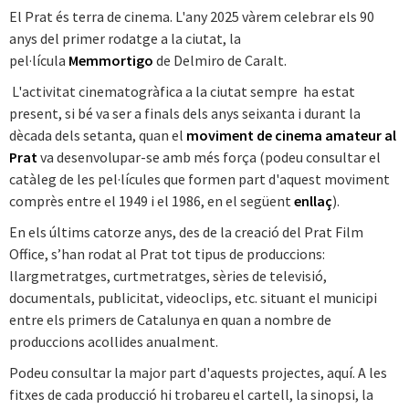
El Prat és terra de cinema. L'any 2025 vàrem celebrar els 90
anys del primer rodatge a la ciutat, la
pel·lícula
Memmortigo
de Delmiro de Caralt.
L'activitat cinematogràfica a la ciutat sempre ha estat
present, si bé va ser a finals dels anys seixanta i durant la
dècada dels setanta, quan el
moviment de cinema amateur al
Prat
va desenvolupar-se amb més força (podeu consultar el
catàleg de les pel·lícules que formen part d'aquest moviment
comprès entre el 1949 i el 1986, en el següent
enllaç
).
En els últims catorze anys, des de la creació del Prat Film
Office, s’han rodat al Prat tot tipus de produccions:
llargmetratges, curtmetratges, sèries de televisió,
documentals, publicitat, videoclips, etc. situant el municipi
entre els primers de Catalunya en quan a nombre de
produccions acollides anualment.
Podeu consultar la major part d'aquests projectes, aquí. A les
fitxes de cada producció hi trobareu el cartell, la sinopsi, la