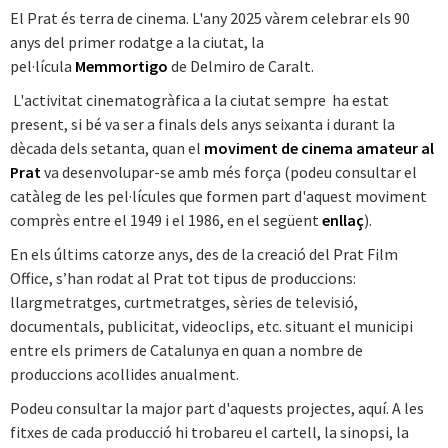
El Prat és terra de cinema. L'any 2025 vàrem celebrar els 90
anys del primer rodatge a la ciutat, la
pel·lícula
Memmortigo
de Delmiro de Caralt.
L'activitat cinematogràfica a la ciutat sempre ha estat
present, si bé va ser a finals dels anys seixanta i durant la
dècada dels setanta, quan el
moviment de cinema amateur al
Prat
va desenvolupar-se amb més força (podeu consultar el
catàleg de les pel·lícules que formen part d'aquest moviment
comprès entre el 1949 i el 1986, en el següent
enllaç
).
En els últims catorze anys, des de la creació del Prat Film
Office, s’han rodat al Prat tot tipus de produccions:
llargmetratges, curtmetratges, sèries de televisió,
documentals, publicitat, videoclips, etc. situant el municipi
entre els primers de Catalunya en quan a nombre de
produccions acollides anualment.
Podeu consultar la major part d'aquests projectes, aquí. A les
fitxes de cada producció hi trobareu el cartell, la sinopsi, la