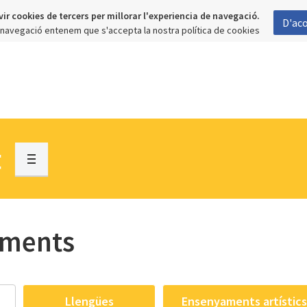
vir cookies de tercers per millorar l'experiencia de navegació.
D'ac
a navegació entenem que s'accepta la nostra política de cookies
t
aments
Llengües
Ensenyaments artístics