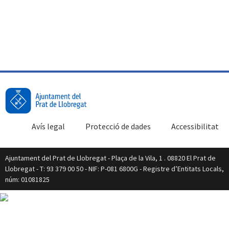
Avís legal
Protecció de dades
Accessibilitat
Ajuntament del Prat de Llobregat - Plaça de la Vila, 1 . 08820 El Prat de
Llobregat - T: 93 379 00 50 - NIF: P-081 6800G - Registre d’Entitats Locals,
núm: 01081825