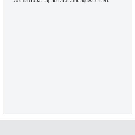
No s'ha trobat cap activitat amb aquest criteri.