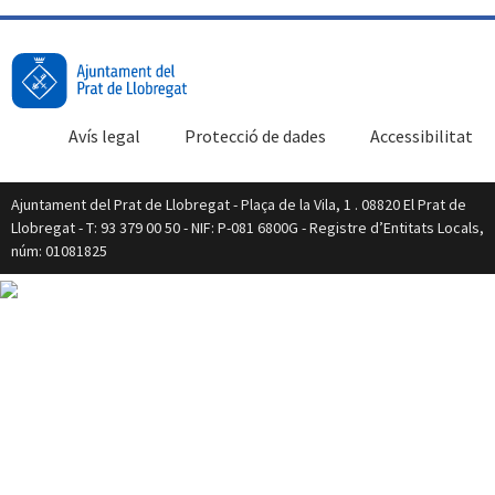
Avís legal
Protecció de dades
Accessibilitat
Ajuntament del Prat de Llobregat - Plaça de la Vila, 1 . 08820 El Prat de
Llobregat - T: 93 379 00 50 - NIF: P-081 6800G - Registre d’Entitats Locals,
núm: 01081825