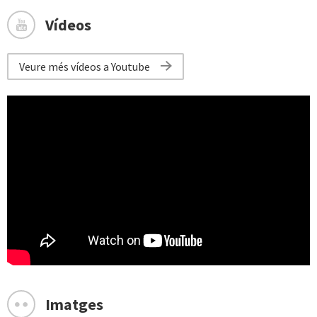
Vídeos
Veure més vídeos a Youtube
Media Root
Un Nadal Màgic al Prat
Imatges