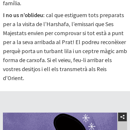
família.
I no us n’oblideu:
cal que estiguem tots preparats
per a la visita de l’Harshafa, l’emissari que Ses
Majestats envien per comprovar si tot està a punt
per a la seva arribada al Prat! El podreu reconèixer
perquè porta un turbant lila i un ceptre màgic amb
forma de carxofa. Si el veieu, feu-li arribar els
vostres desitjos i ell els transmetrà als Reis
d’Orient.