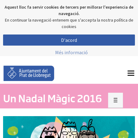
Aquest lloc fa servir cookies de tercers per millorar l'experiencia de
navegació.
En continuar la navegació entenem que s'accepta la nostra política de
cookies
D'acord
Més informació
To
nav
Un Nadal Màgic 2016