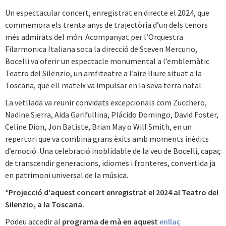
Un espectacular concert, enregistrat en directe el 2024, que
commemora els trenta anys de trajectòria d’un dels tenors
més admirats del món. Acompanyat per l’Orquestra
Filarmonica Italiana sota la direcció de Steven Mercurio,
Bocelli va oferir un espectacle monumental a l’emblemàtic
Teatro del Silenzio, un amfiteatre a l’aire lliure situat a la
Toscana, que ell mateix va impulsar en la seva terra natal.
La vetllada va reunir convidats excepcionals com Zucchero,
Nadine Sierra, Aida Garifullina, Plácido Domingo, David Foster,
Celine Dion, Jon Batiste, Brian May o Will Smith, en un
repertori que va combina grans èxits amb moments inèdits
d’emoció. Una celebració inoblidable de la veu de Bocelli, capaç
de transcendir generacions, idiomes i fronteres, convertida ja
en patrimoni universal de la música.
*Projecció d'aquest concert enregistrat el 2024 al Teatro del
Silenzio, a la Toscana.
Podeu accedir al
programa de mà en aquest
enllaç