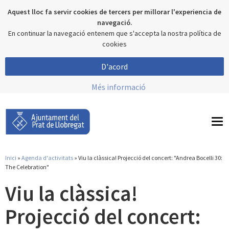
Aquest lloc fa servir cookies de tercers per millorar l'experiencia de
navegació.
En continuar la navegació entenem que s'accepta la nostra política de
cookies
D'acord
Més informació
To
nav
Inici
»
Agenda d'activitats
» Viu la clàssica! Projecció del concert: "Andrea Bocelli 30:
Esteu aquí
The Celebration"
Viu la clàssica!
Projecció del concert: