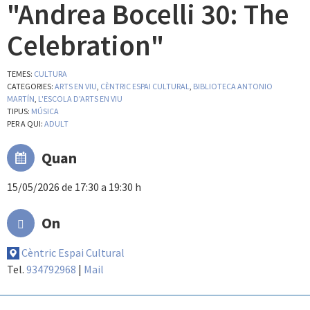
"Andrea Bocelli 30: The
Celebration"
TEMES:
CULTURA
CATEGORIES:
ARTS EN VIU
,
CÈNTRIC ESPAI CULTURAL
,
BIBLIOTECA ANTONIO
MARTÍN
,
L'ESCOLA D'ARTS EN VIU
TIPUS:
MÚSICA
PER A QUI:
ADULT
Quan
15/05/2026 de 17:30 a 19:30 h
On
Cèntric Espai Cultural
Tel.
934792968
|
Mail