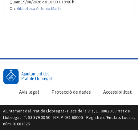
Quan: 19/08/2026 de 18:00 a 19:00 h
On:
Biblioteca Antonio Martín
Avís legal
Protecció de dades
Accessibilitat
Ajuntament del Prat de Llobregat - Plaça de la Vila, 1 . 08820 El Prat de
Llobregat - T: 93 379 00 50 - NIF: P-081 6800G - Registre d’Entitats Locals,
núm: 01081825