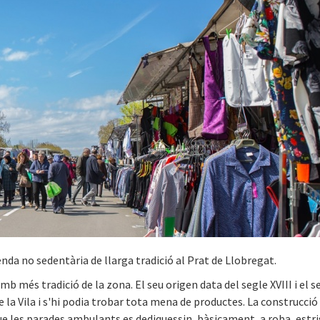
da no sedentària de llarga tradició al Prat de Llobregat.
b més tradició de la zona. El seu origen data del segle XVIII i el s
de la Vila i s'hi podia trobar tota mena de productes. La construcció
que les parades ambulants es dediquessin, bàsicament, a roba, estri