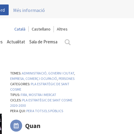
ord
Més informació
Català
Castellano
es
Actualitat
Sala de Premsa
TEMES:
ADMINISTRACIÓ, GOVERN I CIUTAT
,
EMPRESA, COMERÇ I OCUPACIÓ
,
PERSONES
CATEGORIES:
PLA ESTRATÈGIC DE SANT
COSME
TIPUS:
FIRA, MOSTRA I MERCAT
CICLES:
PLA ESTRATÈGIC DE SANT COSME
2020-2030
PER A QUI:
PER A TOTS ELS PÚBLICS
Quan