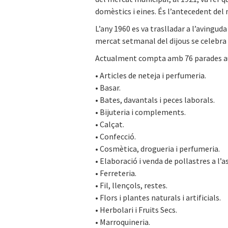
domèstics i eines. És l’antecedent del
L’any 1960 es va traslladar a l’avinguda 
mercat setmanal del dijous se celebra 
Actualment compta amb 76 parades aut
• Articles de neteja i perfumeria.
• Basar.
• Bates, davantals i peces laborals.
• Bijuteria i complements.
• Calçat.
• Confecció.
• Cosmètica, drogueria i perfumeria.
• Elaboració i venda de pollastres a l’as
• Ferreteria.
• Fil, llençols, restes.
• Flors i plantes naturals i artificials.
• Herbolari i Fruits Secs.
• Marroquineria.