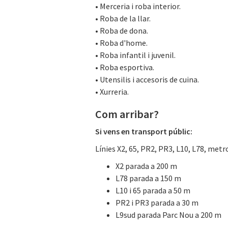
• Merceria i roba interior.
• Roba de la llar.
• Roba de dona.
• Roba d'home.
• Roba infantil i juvenil.
• Roba esportiva.
• Utensilis i accesoris de cuina.
• Xurreria.
Com arribar?
Si vens en transport públic:
Línies X2, 65, PR2, PR3, L10, L78, met
X2 parada a 200 m
L78 parada a 150 m
L10 i 65 parada a 50 m
PR2 i PR3 parada a 30 m
L9sud parada Parc Nou a 200 m