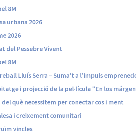
pel 8M
nsa urbana 2026
me 2026
at del Pessebre Vivent
pel 8M
reball Lluís Serra – Suma’t a l’impuls emprened
tatge i projecció de la pel·lícula "En los márge
 del què necessitem per conectar cos i ment
alesa i creixement comunitari
uïm vincles