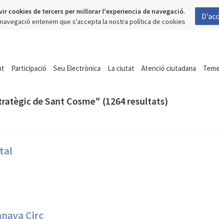
vir cookies de tercers per millorar l'experiencia de navegació.
D'ac
a navegació entenem que s'accepta la nostra política de cookies
nt
Participació
Seu Electrònica
La ciutat
Atenció ciutadana
Tem
tratègic de Sant Cosme" (1264 resultats)
tal
anaya Circ