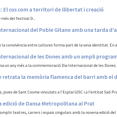
El cos com a territori de llibertat i creació
més del festival D...
ternacional del Poble Gitano amb una tarda d’ac
on la convivència entre cultures forma part de la seva identitat. En aq
nternacional de les Dones amb un ampli programa
ma un any més a la commemoració Dia Internacional de les Dones. L’
e retrata la memòria flamenca del barri amb el
joves de Sant Cosme vinculats a l’Esplai GISC i a l’entitat Saó Prat
 edició de Dansa Metropolitana al Prat
omplir teatres, carrers i espais singulars amb la novena edició del f