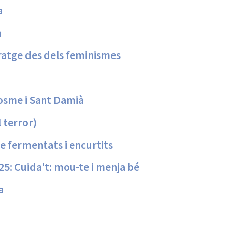
a
a
ratge des dels feminismes
osme i Sant Damià
 terror)
e fermentats i encurtits
25: Cuida't: mou-te i menja bé
a