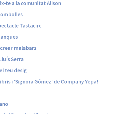
x-te a la comunitat Alison
 bombolles
spectacle Tastacirc
 xanques
r crear malabars
Lluís Serra
el teu desig
libris i 'Signora Gómez' de Company Yepa!
a
tano