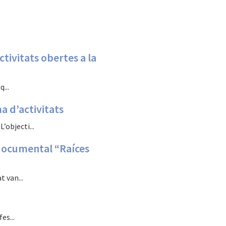
tivitats obertes a la
...
 d’activitats
objecti...
 documental “Raíces
 van...
es...