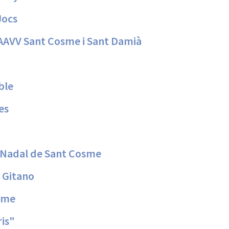
Jocs
'AAVV Sant Cosme i Sant Damià
ble
es
m Nadal de Sant Cosme
e Gitano
sme
is"