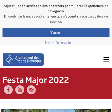
Aquest lloc fa servir cookies de tercers per millorar l'experiencia de
navegació.
En continuar la navegació entenem que s'accepta la nostra política de
cookies
D'acord
Més informació
To
nav
Festa Major 2022