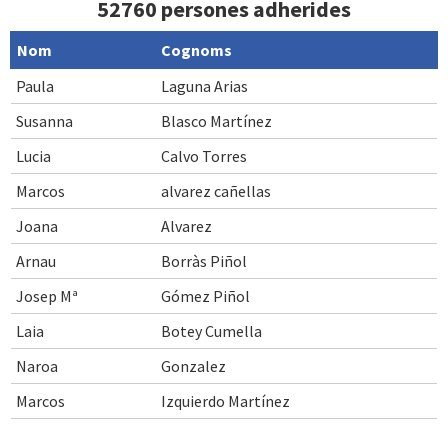
52760 persones adherides
Nom
Cognoms
Paula
Laguna Arias
Susanna
Blasco Martínez
Lucia
Calvo Torres
Marcos
alvarez cañellas
Joana
Alvarez
Arnau
Borràs Piñol
Josep Mª
Gómez Piñol
Laia
Botey Cumella
Naroa
Gonzalez
Marcos
Izquierdo Martínez