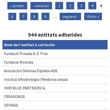
Pàgines
« primer
‹ anterior
1
2
3
4
5
6
7
8
9
…
següent ›
últim »
944 entitats adherides
Nom de l’entitat o col·lectiu
Fundació Privada A. E. Prat
Fundacio Miranda
Asociación Defensa Équidos ADE
Institut d’Andrologia i Medicina sexual
INDY BLUE PARTNERS SL
CREASONGS
DEPANA