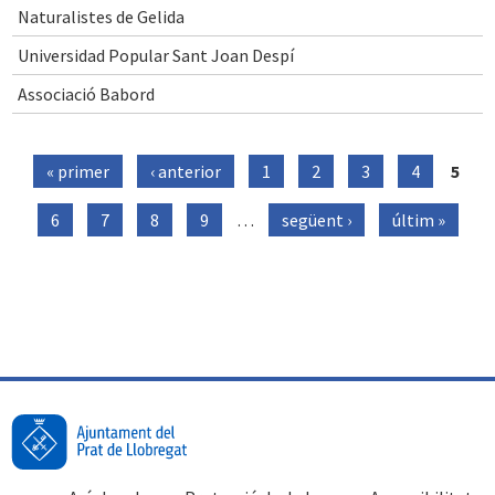
Naturalistes de Gelida
Universidad Popular Sant Joan Despí
Associació Babord
Pàgines
« primer
‹ anterior
1
2
3
4
5
6
7
8
9
…
següent ›
últim »