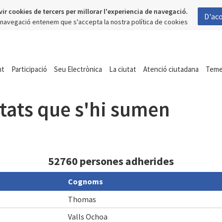
vir cookies de tercers per millorar l'experiencia de navegació.
D'ac
a navegació entenem que s'accepta la nostra política de cookies
nt
Participació
Seu Electrònica
La ciutat
Atenció ciutadana
Tem
itats que s'hi sumen
52760 persones adherides
Cognoms
Thomas
Valls Ochoa