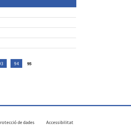
93
94
95
rotecció de dades
Accessibilitat