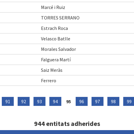
Marcé i Ruiz
TORRES SERRANO
Estrach Roca
Velasco Batlle
Morales Salvador
Falguera Martí
Saiz Meràs
Ferrero
91
92
93
94
95
96
97
98
99
944 entitats adherides