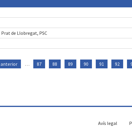
l Prat de Llobregat, PSC
‹ anterior
…
87
88
89
90
91
92
Avís legal
P