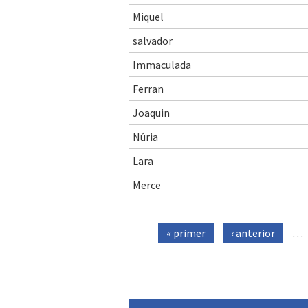
Miquel
salvador
Immaculada
Ferran
Joaquin
Núria
Lara
Merce
Pàgines
« primer
‹ anterior
…