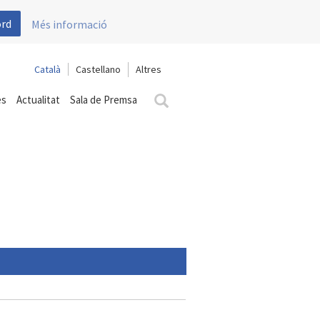
ord
Més informació
Català
Castellano
es
Actualitat
Sala de Premsa