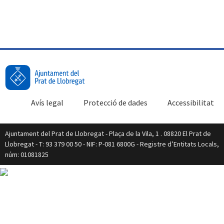
Avís legal
Protecció de dades
Accessibilitat
Ajuntament del Prat de Llobregat - Plaça de la Vila, 1 . 08820 El Prat de
Llobregat - T: 93 379 00 50 - NIF: P-081 6800G - Registre d’Entitats Locals,
núm: 01081825