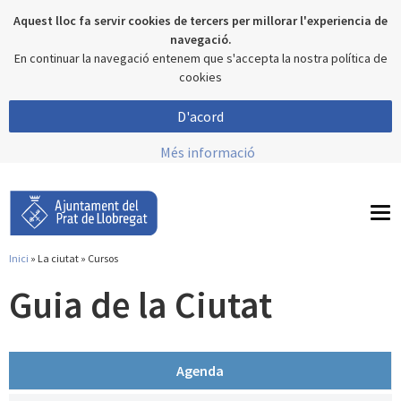
Aquest lloc fa servir cookies de tercers per millorar l'experiencia de
navegació.
En continuar la navegació entenem que s'accepta la nostra política de
cookies
D'acord
Més informació
To
nav
Inici
»
La ciutat
» Cursos
Esteu aquí
Guia de la Ciutat
Agenda