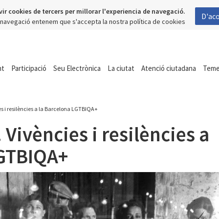
vir cookies de tercers per millorar l'experiencia de navegació.
D'ac
a navegació entenem que s'accepta la nostra política de cookies
nt
Participació
Seu Electrònica
La ciutat
Atenció ciutadana
Tem
es i resilències a la Barcelona LGTBIQA+
Vivències i resilències a
LGTBIQA+