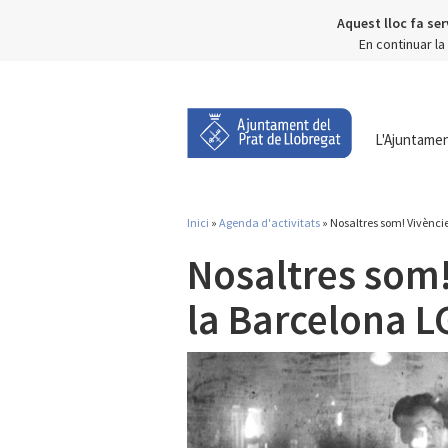
Aquest lloc fa ser
En continuar l
L'Ajuntame
Inici
»
Agenda d'activitats
» Nosaltres som! Vivènci
Esteu aquí
Nosaltres som! 
la Barcelona 