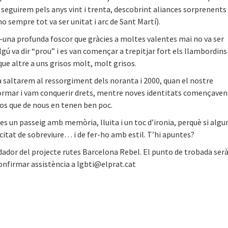
 seguirem pels anys vint i trenta, descobrint aliances sorprenents 
o sempre tot va ser unitat i arc de Sant Martí).
—una profunda foscor que gràcies a moltes valentes mai no va ser
gú va dir “prou” i es van començar a trepitjar fort els llambordins
ue altre a uns grisos molt, molt grisos.
ta saltarem al ressorgiment dels noranta i 2000, quan el nostre
ormar i vam conquerir drets, mentre noves identitats començaven
os que de nous en tenen ben poc.
es un passeig amb memòria, lluita i un toc d’ironia, perquè si algu
citat de sobreviure… i de fer-ho amb estil. T’hi apuntes?
undador del projecte rutes Barcelona Rebel. El punto de trobada ser
 confirmar assistència a lgbti@elprat.cat