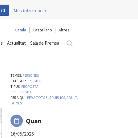
ord
Més informació
Català
Castellano
es
Actualitat
Sala de Premsa
TEMES:
PERSONES
CATEGORIES:
LGBTI
TIPUS:
PROPOSTA
CICLES:
LGBTI
PER A QUI:
PER A TOTS ELS PÚBLICS
,
ADULT
,
DONES
Quan
16/05/2026