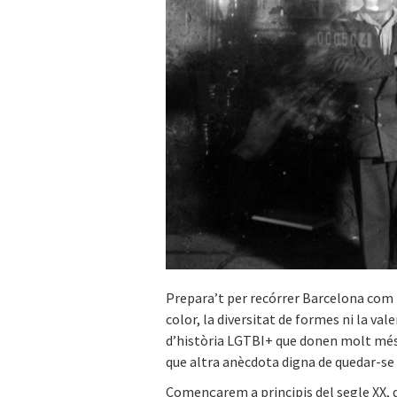
Prepara’t per recórrer Barcelona com 
color, la diversitat de formes ni la va
d’història LGTBI+ que donen molt més d
que altra anècdota digna de quedar-se
Començarem a principis del segle XX, qua