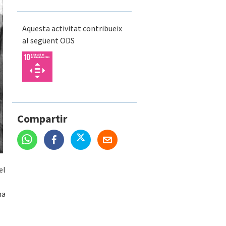
Aquesta activitat contribueix
al següent ODS
Compartir
el
na