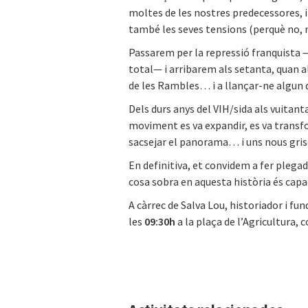
moltes de les nostres predecessores, i
també les seves tensions (perquè no, n
Passarem per la repressió franquista 
total— i arribarem als setanta, quan al
de les Rambles… i a llançar-ne algun q
Dels durs anys del VIH/sida als vuitan
moviment es va expandir, es va transf
sacsejar el panorama… i uns nous gris
En definitiva, et convidem a fer plegad
cosa sobra en aquesta història és capa
A càrrec de Salva Lou, historiador i f
les
09:30h
a la plaça de l’Agricultura,