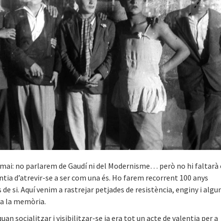
mai: no parlarem de Gaudí ni del Modernisme… però no hi faltarà 
lentia d’atrevir-se a ser com una és. Ho farem recorrent 100 anys
e si. Aquí venim a rastrejar petjades de resistència, enginy i algu
 a la memòria.
n socialitzar i visibilitzar-se ja era tot un acte de valentia per a