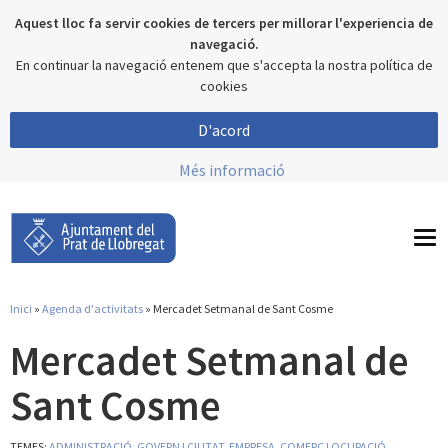
Aquest lloc fa servir cookies de tercers per millorar l'experiencia de
navegació.
En continuar la navegació entenem que s'accepta la nostra política de
cookies
D'acord
Més informació
To
nav
Inici
»
Agenda d'activitats
» Mercadet Setmanal de Sant Cosme
Esteu aquí
Mercadet Setmanal de
Sant Cosme
TEMES:
ADMINISTRACIÓ, GOVERN I CIUTAT
,
EMPRESA, COMERÇ I OCUPACIÓ
,