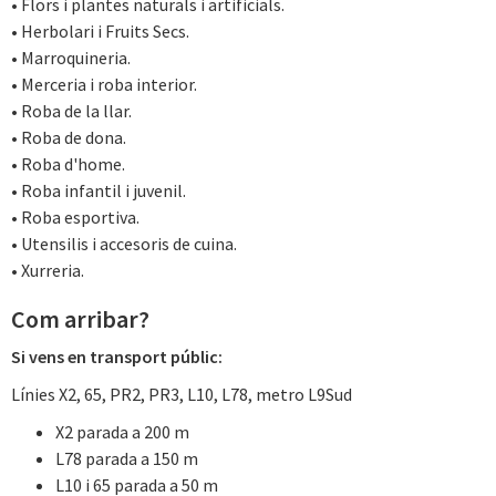
• Flors i plantes naturals i artificials.
• Herbolari i Fruits Secs.
• Marroquineria.
• Merceria i roba interior.
• Roba de la llar.
• Roba de dona.
• Roba d'home.
• Roba infantil i juvenil.
• Roba esportiva.
• Utensilis i accesoris de cuina.
• Xurreria.
Com arribar?
Si vens en transport públic:
Línies X2, 65, PR2, PR3, L10, L78, metro L9Sud
X2 parada a 200 m
L78 parada a 150 m
L10 i 65 parada a 50 m