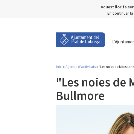
Aquest lloc fa ser
En continuar l
L'Ajuntame
Inici
»
Agenda d'activitats
» "Les noies de Mossbank
Esteu aquí
"Les noies de
Bullmore