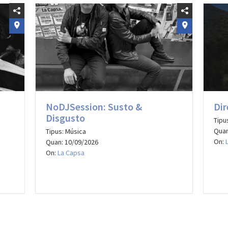
NoDJSession: Susto &
Dir
Disgusto
Tipu
Quan
Tipus: Música
On:
Quan: 10/09/2026
On:
La Capsa