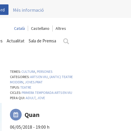
ord
Més informació
Català
Castellano
es
Actualitat
Sala de Premsa
TEMES:
CULTURA
,
PERSONES
a
CATEGORIES:
ARTS EN VIU
,
(ANTIC) TEATRE
MODERN
,
JOVES.PRAT
TIPUS:
TEATRE
CICLES:
PRIMERA TEMPORADA ARTS EN VIU
PER A QUI:
ADULT
,
JOVE
Quan
06/05/2018 - 19:00 h