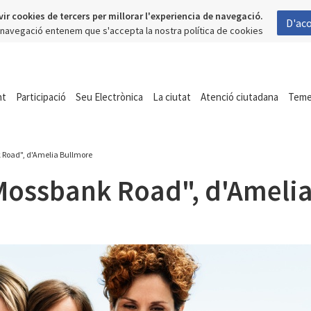
vir cookies de tercers per millorar l'experiencia de navegació.
D'ac
a navegació entenem que s'accepta la nostra política de cookies
nt
Participació
Seu Electrònica
La ciutat
Atenció ciutadana
Tem
 Road", d'Amelia Bullmore
 Mossbank Road", d'Ameli