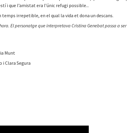
tí i que l’amistat era l’únic refugi possible...
 temps irrepetible, en el qual la vida et dona un descans.
hora. El personatge que interpretava Cristina Genebat passa a ser
via Munt
o i Clara Segura