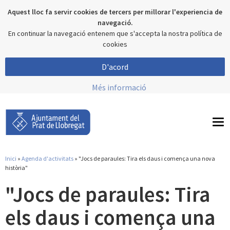
Aquest lloc fa servir cookies de tercers per millorar l'experiencia de
navegació.
En continuar la navegació entenem que s'accepta la nostra política de
cookies
D'acord
Més informació
To
nav
Inici
»
Agenda d'activitats
» "Jocs de paraules: Tira els daus i comença una nova
Esteu aquí
història"
"Jocs de paraules: Tira
els daus i comença una