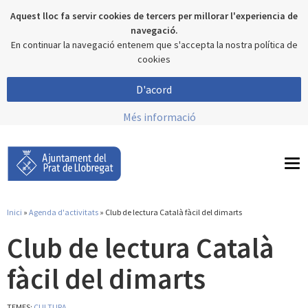
Aquest lloc fa servir cookies de tercers per millorar l'experiencia de
navegació.
En continuar la navegació entenem que s'accepta la nostra política de
cookies
D'acord
Més informació
To
nav
Inici
»
Agenda d'activitats
» Club de lectura Català fàcil del dimarts
Esteu aquí
Club de lectura Català
fàcil del dimarts
TEMES:
CULTURA