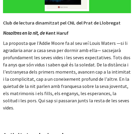
Club de lectura dinamitzat pel CNL del Prat de Llobregat
Nosaltres en la nit, de
Kent Haruf
La proposta que l'Addie Moore fa al seu veí Louis Waters —si li
agradaria anar a casa seva per dormir amb ella— sacsejarà
profundament les seves vides i les seves expectatives. Tots dos
fa anys que són vidus i saben què és la soledat. De la distància i
l'estranyesa dels primers moments, avancen cap a la intimitat
i la complicitat, cap a un coneixement profund de l'altre. En la
quietud de la nit parlen amb franquesa sobre la seva joventut,
els matrimonis i els fills, els enganys, les esperances, la
solitud i les pors. Qui sap si passaran junts la resta de les seves
vides.