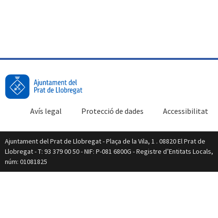
Avís legal
Protecció de dades
Accessibilitat
Ajuntament del Prat de Llobregat - Plaça de la Vila, 1 . 08820 El Prat de
Llobregat - T: 93 379 00 50 - NIF: P-081 6800G - Registre d’Entitats Locals,
núm: 01081825