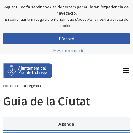
Aquest lloc fa servir cookies de tercers per millorar l'experiencia de
navegació.
En continuar la navegació entenem que s'accepta la nostra política de
cookies
D'acord
Més informació
To
nav
Inici
»
La ciutat
» Agenda
Esteu aquí
Guia de la Ciutat
Agenda