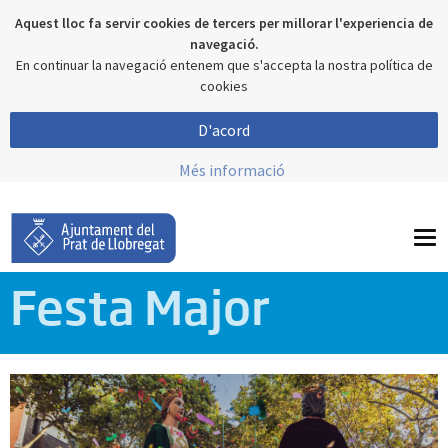
Aquest lloc fa servir cookies de tercers per millorar l'experiencia de
navegació.
En continuar la navegació entenem que s'accepta la nostra política de
cookies
D'acord
Més informació
To
nav
Festa Major