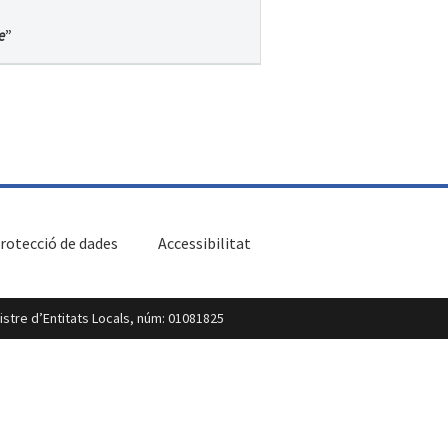
e
”
rotecció de dades
Accessibilitat
egistre d’Entitats Locals, núm: 01081825