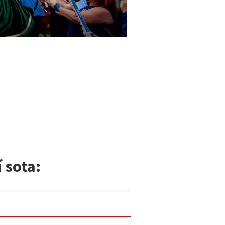
.
í sota: