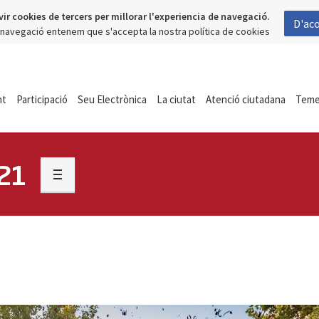
vir cookies de tercers per millorar l'experiencia de navegació.
D'ac
a navegació entenem que s'accepta la nostra política de cookies
nt
Participació
Seu Electrònica
La ciutat
Atenció ciutadana
Tem
21