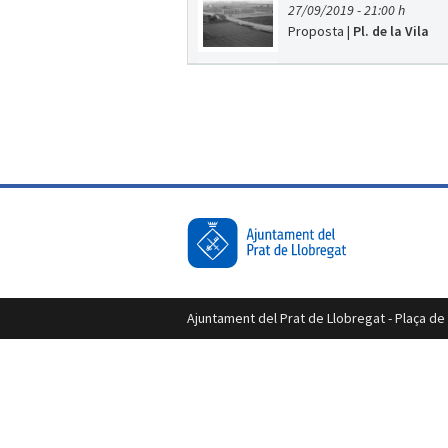
27/09/2019 - 21:00 h
Proposta
|
Pl. de la Vila
Nits a l’estació: Bejo
27/09/2019 - 22:00 h
Música
|
Pàrquing de l'est
Nits a l’estació: Dj P
27/09/2019 - 22:00 h
Música
|
Pàrquing de l'est
Nits a l’estació: Bri
27/09/2019 - 22:00 h
Música
|
Pàrquing de l'est
Ajuntament del Prat de Llobregat - Plaça de l
Nits a l’estació: Tr
27/09/2019 - 22:00 h
Música
|
Pàrquing de l'est
La Cirquera: Koselig,