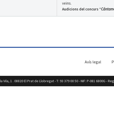
veïns.
Audicions del concurs “
Cántam
Organitza:
Casa de Sevilla
ació
|
Estació RENFE
imp
ació
|
Estació RENFE
Avís legal
P
sa Fenoy
ació
|
Estació RENFE
a Vila, 1 . 08820 El Prat de Llobregat - T: 93 379 00 50 - NIF: P-081 6800G - R
emenda Jauria
ació
|
Estació RENFE
 de la Cia. Capicua