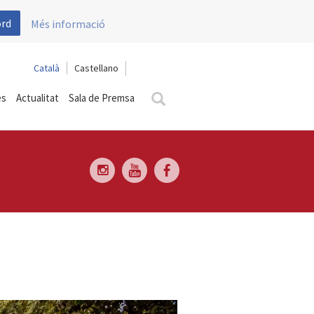
ord
Més informació
Català
Castellano
es
Actualitat
Sala de Premsa