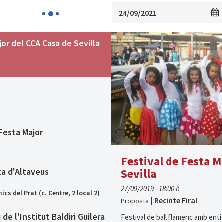
jor del CCA Casa de Sevilla
 Festa Major
Festival de Festa M
xa d'Altaveus
Sevilla
27/09/2019 - 18:00 h
ics del Prat (c. Centre, 2 local 2)
|
Recinte Firal
Proposta
 de l'Institut Baldiri Guilera
Festival de ball flamenc amb enti