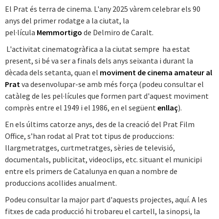
El Prat és terra de cinema. L'any 2025 vàrem celebrar els 90
anys del primer rodatge a la ciutat, la
pel·lícula
Memmortigo
de Delmiro de Caralt.
L'activitat cinematogràfica a la ciutat sempre ha estat
present, si bé va ser a finals dels anys seixanta i durant la
dècada dels setanta, quan el
moviment de cinema amateur al
Prat
va desenvolupar-se amb més força (podeu consultar el
catàleg de les pel·lícules que formen part d'aquest moviment
comprès entre el 1949 i el 1986, en el següent
enllaç
).
En els últims catorze anys, des de la creació del Prat Film
Office, s’han rodat al Prat tot tipus de produccions:
llargmetratges, curtmetratges, sèries de televisió,
documentals, publicitat, videoclips, etc. situant el municipi
entre els primers de Catalunya en quan a nombre de
produccions acollides anualment.
Podeu consultar la major part d'aquests projectes, aquí. A les
fitxes de cada producció hi trobareu el cartell, la sinopsi, la