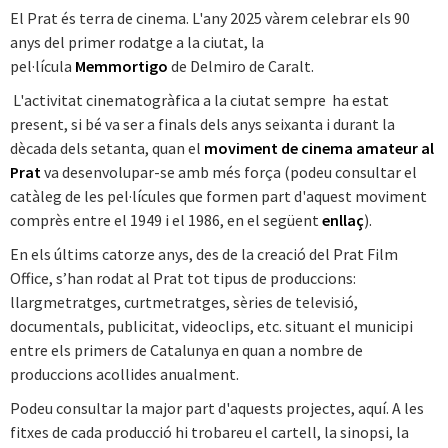
El Prat és terra de cinema. L'any 2025 vàrem celebrar els 90
anys del primer rodatge a la ciutat, la
pel·lícula
Memmortigo
de Delmiro de Caralt.
L'activitat cinematogràfica a la ciutat sempre ha estat
present, si bé va ser a finals dels anys seixanta i durant la
dècada dels setanta, quan el
moviment de cinema amateur al
Prat
va desenvolupar-se amb més força (podeu consultar el
catàleg de les pel·lícules que formen part d'aquest moviment
comprès entre el 1949 i el 1986, en el següent
enllaç
).
En els últims catorze anys, des de la creació del Prat Film
Office, s’han rodat al Prat tot tipus de produccions:
llargmetratges, curtmetratges, sèries de televisió,
documentals, publicitat, videoclips, etc. situant el municipi
entre els primers de Catalunya en quan a nombre de
produccions acollides anualment.
Podeu consultar la major part d'aquests projectes, aquí. A les
fitxes de cada producció hi trobareu el cartell, la sinopsi, la