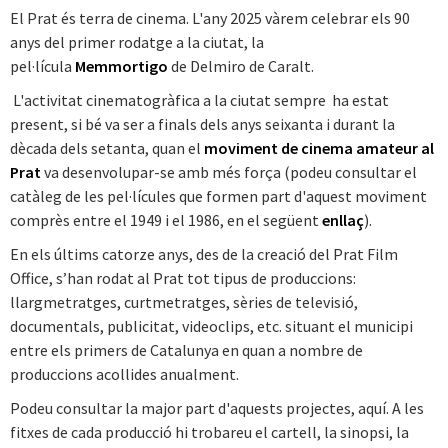
El Prat és terra de cinema. L'any 2025 vàrem celebrar els 90
anys del primer rodatge a la ciutat, la
pel·lícula
Memmortigo
de Delmiro de Caralt.
L'activitat cinematogràfica a la ciutat sempre ha estat
present, si bé va ser a finals dels anys seixanta i durant la
dècada dels setanta, quan el
moviment de cinema amateur al
Prat
va desenvolupar-se amb més força (podeu consultar el
catàleg de les pel·lícules que formen part d'aquest moviment
comprès entre el 1949 i el 1986, en el següent
enllaç
).
En els últims catorze anys, des de la creació del Prat Film
Office, s’han rodat al Prat tot tipus de produccions:
llargmetratges, curtmetratges, sèries de televisió,
documentals, publicitat, videoclips, etc. situant el municipi
entre els primers de Catalunya en quan a nombre de
produccions acollides anualment.
Podeu consultar la major part d'aquests projectes, aquí. A les
fitxes de cada producció hi trobareu el cartell, la sinopsi, la