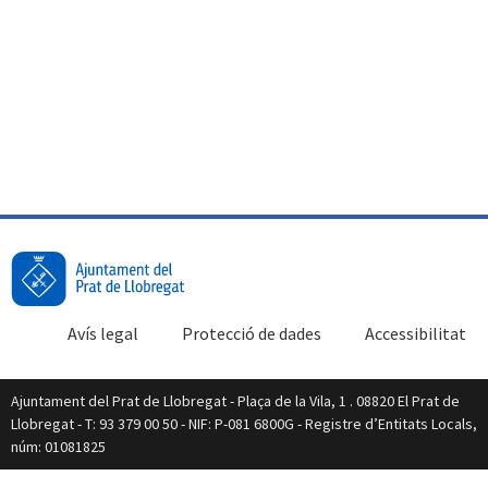
Avís legal
Protecció de dades
Accessibilitat
Ajuntament del Prat de Llobregat - Plaça de la Vila, 1 . 08820 El Prat de
Llobregat - T: 93 379 00 50 - NIF: P-081 6800G - Registre d’Entitats Locals,
núm: 01081825