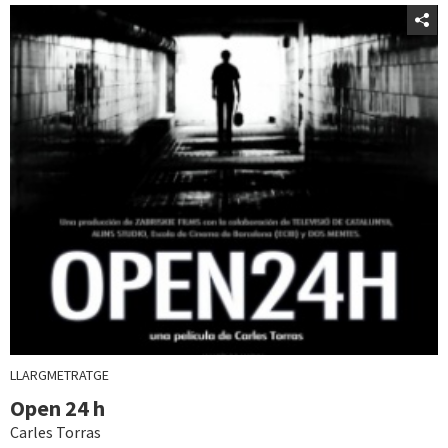
LLARGMETRATGE
Open 24 h
Carles Torras