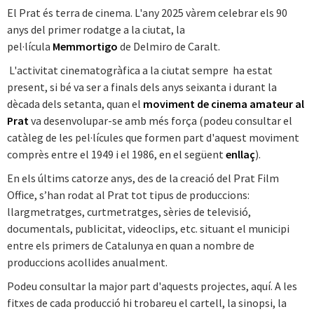
El Prat és terra de cinema. L'any 2025 vàrem celebrar els 90
anys del primer rodatge a la ciutat, la
pel·lícula
Memmortigo
de Delmiro de Caralt.
L'activitat cinematogràfica a la ciutat sempre ha estat
present, si bé va ser a finals dels anys seixanta i durant la
dècada dels setanta, quan el
moviment de cinema amateur al
Prat
va desenvolupar-se amb més força (podeu consultar el
catàleg de les pel·lícules que formen part d'aquest moviment
comprès entre el 1949 i el 1986, en el següent
enllaç
).
En els últims catorze anys, des de la creació del Prat Film
Office, s’han rodat al Prat tot tipus de produccions:
llargmetratges, curtmetratges, sèries de televisió,
documentals, publicitat, videoclips, etc. situant el municipi
entre els primers de Catalunya en quan a nombre de
produccions acollides anualment.
Podeu consultar la major part d'aquests projectes, aquí. A les
fitxes de cada producció hi trobareu el cartell, la sinopsi, la