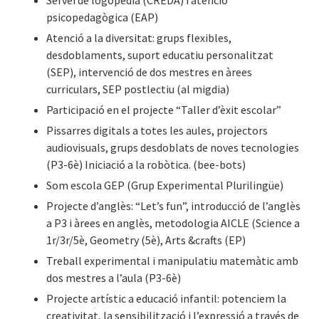
Servei de logopèdia (CREDA) i atenció
psicopedagògica (EAP)
Atenció a la diversitat: grups flexibles,
desdoblaments, suport educatiu personalitzat
(SEP), intervenció de dos mestres en àrees
curriculars, SEP postlectiu (al migdia)
Participació en el projecte “Taller d’èxit escolar”
Pissarres digitals a totes les aules, projectors
audiovisuals, grups desdoblats de noves tecnologies
(P3-6è) Iniciació a la robòtica. (bee-bots)
Som escola GEP (Grup Experimental Plurilingüe)
Projecte d’anglès: “Let’s fun”, introducció de l’anglès
a P3 i àrees en anglès, metodologia AICLE (Science a
1r/3r/5è, Geometry (5è), Arts &crafts (EP)
Treball experimental i manipulatiu matemàtic amb
dos mestres a l’aula (P3-6è)
Projecte artístic a educació infantil: potenciem la
creativitat, la sensibilització i l’expressió a través de