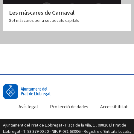
Les màscares de Carnaval
Set màscares per a set pecats capitals
Avís legal
Protecció de dades
Accessibilitat
Ajuntament del Prat de Llobregat - Plaça de la Vila, 1 . 08820 El Prat de
Llobregat - T: 93 379 00 50 - NIF: P-081 6800G - Registre d’Entitats Locals,