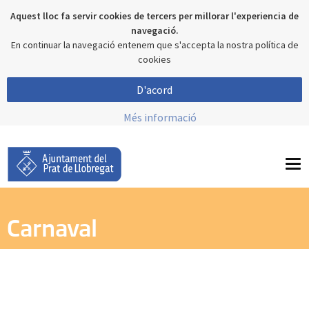
Aquest lloc fa servir cookies de tercers per millorar l'experiencia de
navegació.
En continuar la navegació entenem que s'accepta la nostra política de
cookies
D'acord
Més informació
To
nav
Carnaval