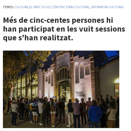
TEMES:
CULTURA
,
EL PRAT OCULT
,
CÈNTRIC ESPAI CULTURAL
,
PATRIMONI CULTURAL
Més de cinc-centes persones hi
han participat en les vuit sessions
que s'han realitzat.