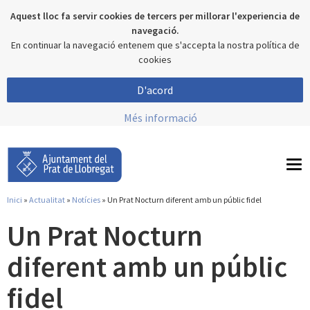
Aquest lloc fa servir cookies de tercers per millorar l'experiencia de
navegació.
En continuar la navegació entenem que s'accepta la nostra política de
cookies
D'acord
Més informació
To
nav
Inici
»
Actualitat
»
Notícies
» Un Prat Nocturn diferent amb un públic fidel
Esteu aquí
Un Prat Nocturn
diferent amb un públic
fidel