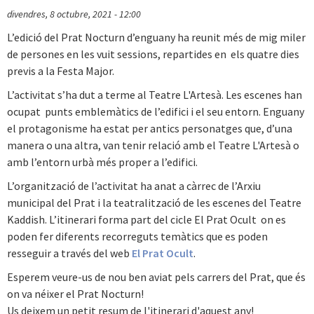
divendres, 8 octubre, 2021 - 12:00
L’edició del Prat Nocturn d’enguany ha reunit més de mig miler
de persones en les vuit sessions, repartides en els quatre dies
previs a la Festa Major.
L’activitat s’ha dut a terme al Teatre L'Artesà. Les escenes han
ocupat punts emblemàtics de l’edifici i el seu entorn. Enguany
el protagonisme ha estat per antics personatges que, d’una
manera o una altra, van tenir relació amb el Teatre L'Artesà o
amb l’entorn urbà més proper a l’edifici.
L’organització de l’activitat ha anat a càrrec de l’Arxiu
municipal del Prat i la teatralització de les escenes del Teatre
Kaddish. L’itinerari forma part del cicle El Prat Ocult on es
poden fer diferents recorreguts temàtics que es poden
resseguir a través del web
El Prat Ocult
.
Esperem veure-us de nou ben aviat pels carrers del Prat, que és
on va néixer el Prat Nocturn!
Us deixem un petit resum de l'itinerari d'aquest any!