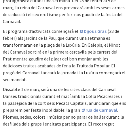
protagonista durant una setmana. Del 28 de febrer al 5 de
març, la reina del Carnaval ens provocarà amb les seves armes
de seducció i el seu erotisme per fer-nos gaudir de la festa del
Carnaval.
El programa d’activitats començarà el
Dijous Gras
(28 de
febrer) als jardins de la Pau, que durant una setmana es
transformaran en la plaça de la Luxúria. En Galepis, el Ninot
del Carnaval sortirà en la primera cercavila pels carrers del
Prat mentre gaudim del plaer del bon menjar amb les
delicioses truites acabades de fer a la Truitada Popular. El
pregó del Carnaval tancarà la jornada i la Luxúria començarà el
seu mandat.
Dissabte 1 de març serà una de les cites claus del Carnaval.
Danses tradicionals durant el matí amb la Colla Picacrestes i
la passejada de la cort dels Pecats Capitals, anunciaran que ens
preparem per festa inoblidable: la gran
rua de Carnaval
.
Plomes, sedes, colors i música per no parar de ballar durant la
desfilada dels grups i entitats participants. El recorregut