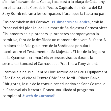
s’iniciarà davant de La Capsa, i acabarà a la plaça de Catalunya
on el sarau de la Cort dels Pecats Capitals i la música del DJ
Sexy Bomb rebran a les comparses i faran que la festa no pari.
Ens acomiadem del Carnaval
Dimecres de Cendra
, amb la
Processó del plor i el dol i la mort de Sa Majestat Carnestoltes.
Els laments dels ploraners i ploraneres acompanyaran la
comitiva, fent de la desfilada un moment de diversió i festa. A
la plaça de la Vila gaudirem de la Sardinada popular i
escoltarem el Testament de Sa Majestat. El foc de la foguera
de la Quaresma cremarà els excessos viscuts durant la
setmana i tancarà el Carnaval del Prat fins a l’any vinent.
I també els balls al Centre Cívic Jardins de la Pau i Equipament
Cívic Delta, el circ al Centre Cívic Sant Jordi – Ribera Baixa,
Chirigotes, la rua de la comunitat educativa de Sant Cosme, o
el Carnaval als Mercats! Doneu una ullada al programa
complet al
web de Carnaval
!