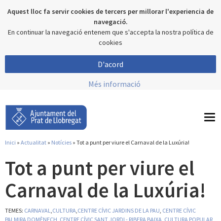
Aquest lloc fa servir cookies de tercers per millorar l'experiencia de
navegació.
En continuar la navegació entenem que s'accepta la nostra política de
cookies
D'acord
Més informació
To
nav
Inici
»
Actualitat
»
Notícies
» Tot a punt per viure el Carnaval de la Luxúria!
Esteu aquí
Tot a punt per viure el
Carnaval de la Luxúria!
TEMES:
CARNAVAL
,
CULTURA
,
CENTRE CÍVIC JARDINS DE LA PAU
,
CENTRE CÍVIC
PALMIRA DOMÈNECH
,
CENTRE CÍVIC SANT JORDI - RIBERA BAIXA
,
CULTURA POPULAR
,