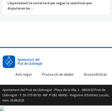
L’Ajuntament la instal·larà per seguir la semifinal que
disputaran les...
Avís legal
Protecció de dades
Accessibilitat
Ajuntament del Prat de Llobregat - Plaça de la Vila, 1 . 08820 El Prat de
Llobregat - T: 93 379 00 50 - NIF: P-081 6800G - Registre d’Entitats Locals,
núm: 01081825