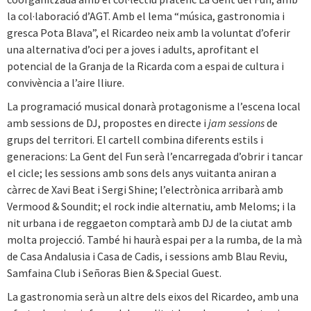
la col·laboració d’AGT. Amb el lema “música, gastronomia i
gresca Pota Blava”, el Ricardeo neix amb la voluntat d’oferir
una alternativa d’oci per a joves i adults, aprofitant el
potencial de la Granja de la Ricarda com a espai de cultura i
convivència a l’aire lliure.
La programació musical donarà protagonisme a l’escena local
amb sessions de DJ, propostes en directe i
jam sessions
de
grups del territori. El cartell combina diferents estils i
generacions: La Gent del Fun serà l’encarregada d’obrir i tancar
el cicle; les sessions amb sons dels anys vuitanta aniran a
càrrec de Xavi Beat i Sergi Shine; l’electrònica arribarà amb
Vermood & Soundit; el rock indie alternatiu, amb Meloms; i la
nit urbana i de reggaeton comptarà amb DJ de la ciutat amb
molta projecció. També hi haurà espai per a la rumba, de la mà
de Casa Andalusia i Casa de Cadis, i sessions amb Blau Reviu,
Samfaina Club i Señoras Bien & Special Guest.
La gastronomia serà un altre dels eixos del Ricardeo, amb una