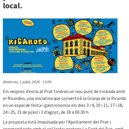
local.
dimecres, 1 juliol, 2026 - 13:00
Els vespres d’estiu al Prat tindran un nou punt de trobada amb
el Ricardeo, una iniciativa que convertirà la Granja de la Ricarda
en un espai de festa i gastronomia els dies 3 i 4, 10 i 11, 17 i 18,
24 i 25, 31 de juliol i 1 d’agost, de 18 a 00.30 h.
La proposta està impulsada per l’Ajuntament del Prat i
coorganitzada amb el col·lectiu pratenc La Gent del Fun, amb