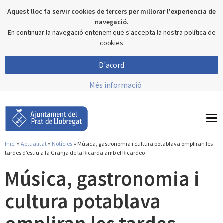
Aquest lloc fa servir cookies de tercers per millorar l'experiencia de
navegació.
En continuar la navegació entenem que s'accepta la nostra política de
cookies
D'acord
Més informació
To
nav
Inici
»
Actualitat
»
Notícies
» Música, gastronomia i cultura potablava ompliran les
Esteu aquí
tardes d’estiu a la Granja de la Ricarda amb el Ricardeo
Música, gastronomia i
cultura potablava