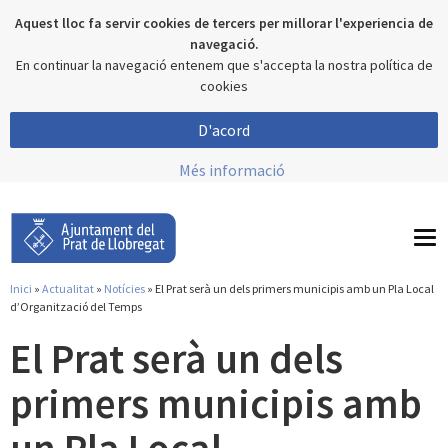
Aquest lloc fa servir cookies de tercers per millorar l'experiencia de
navegació.
En continuar la navegació entenem que s'accepta la nostra política de
cookies
D'acord
Més informació
To
nav
Inici
»
Actualitat
»
Notícies
» El Prat serà un dels primers municipis amb un Pla Local
Esteu aquí
d’Organització del Temps
El Prat serà un dels
primers municipis amb