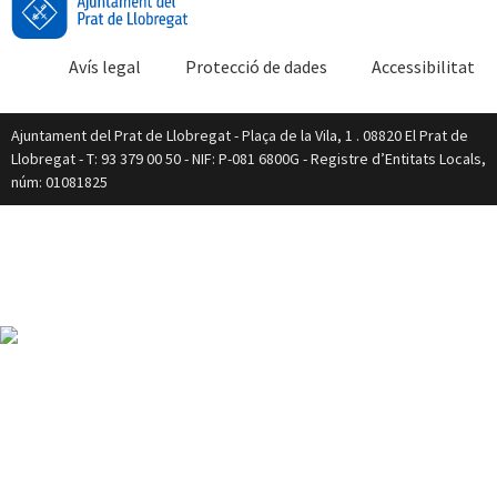
Avís legal
Protecció de dades
Accessibilitat
Ajuntament del Prat de Llobregat - Plaça de la Vila, 1 . 08820 El Prat de
Llobregat - T: 93 379 00 50 - NIF: P-081 6800G - Registre d’Entitats Locals,
núm: 01081825