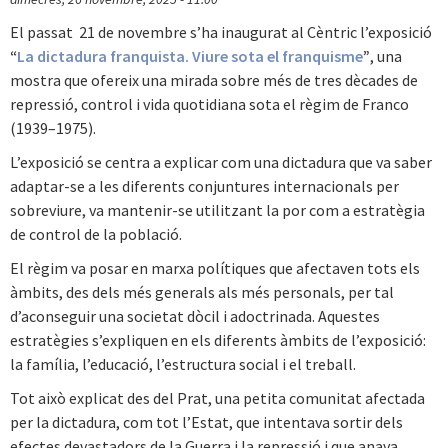
El passat 21 de novembre s’ha inaugurat al Cèntric l’exposició
“
La dictadura franquista. Viure sota el franquisme
”
, una
mostra que ofereix una mirada sobre més de tres dècades de
repressió, control i vida quotidiana sota el règim de Franco
(1939–1975).
L’exposició se centra a explicar com una dictadura que va saber
adaptar-se a les diferents conjuntures internacionals per
sobreviure, va mantenir-se utilitzant la por com a estratègia
de control de la població.
El règim va posar en marxa polítiques que afectaven tots els
àmbits, des dels més generals als més personals, per tal
d’aconseguir una societat dòcil i adoctrinada. Aquestes
estratègies s’expliquen en els diferents àmbits de l’exposició:
la família, l’educació, l’estructura social i el treball.
Tot això explicat des del Prat, una petita comunitat afectada
per la dictadura, com tot l’Estat, que intentava sortir dels
efectes devastadors de la Guerra i la repressió i que anava