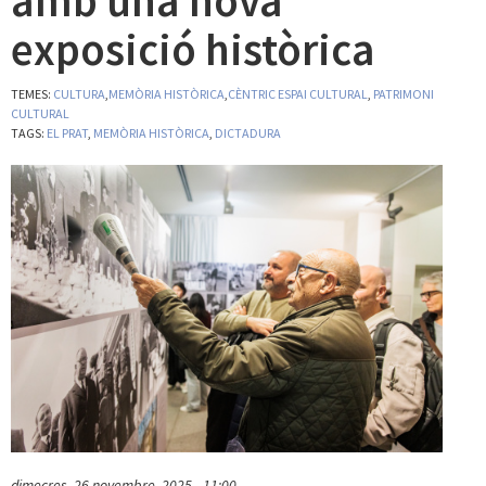
amb una nova
exposició històrica
TEMES:
CULTURA
,
MEMÒRIA HISTÒRICA
,
CÈNTRIC ESPAI CULTURAL
,
PATRIMONI
CULTURAL
TAGS:
EL PRAT
,
MEMÒRIA HISTÒRICA
,
DICTADURA
dimecres, 26 novembre, 2025 - 11:00