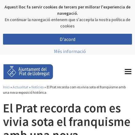
Aquest lloc fa servir cookies de tercers per millorar l'experiencia de
navegació.
En continuar la navegació entenem que s'accepta la nostra política de
cookies
D'acord
Més informació
To
nav
Inici
»
Actualitat
»
Notícies
» El Prat recorda com es vivia sota el franquisme amb
Esteu aquí
una nova exposició històrica
El Prat recorda com es
vivia sota el franquisme