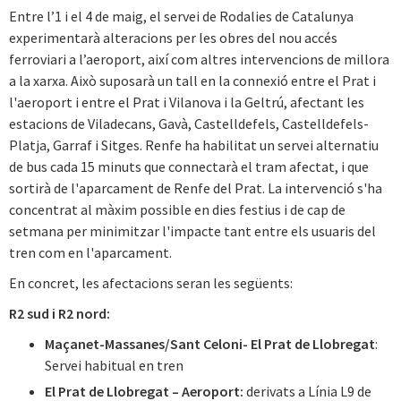
Entre l’1 i el 4 de maig, el servei de Rodalies de Catalunya
experimentarà alteracions per les obres del nou accés
ferroviari a l’aeroport, així com altres intervencions de millora
a la xarxa. Això suposarà un tall en la connexió entre el Prat i
l'aeroport i entre el Prat i Vilanova i la Geltrú, afectant les
estacions de Viladecans, Gavà, Castelldefels, Castelldefels-
Platja, Garraf i Sitges. Renfe ha habilitat un servei alternatiu
de bus cada 15 minuts que connectarà el tram afectat, i que
sortirà de l'aparcament de Renfe del Prat. La intervenció s'ha
concentrat al màxim possible en dies festius i de cap de
setmana per minimitzar l'impacte tant entre els usuaris del
tren com en l'aparcament.
En concret, les afectacions seran les següents:
R2 sud i R2 nord:
Maçanet-Massanes/Sant Celoni- El Prat de Llobregat
:
Servei habitual en tren
El Prat de Llobregat – Aeroport:
derivats a Línia L9 de