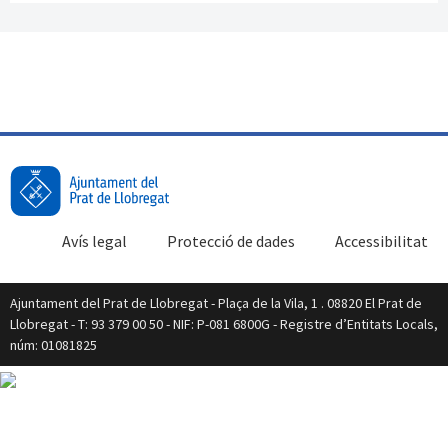
Avís legal
Protecció de dades
Accessibilitat
Ajuntament del Prat de Llobregat - Plaça de la Vila, 1 . 08820 El Prat de
Llobregat - T: 93 379 00 50 - NIF: P-081 6800G - Registre d’Entitats Locals,
núm: 01081825