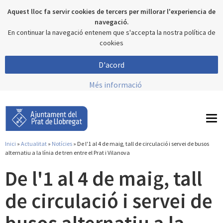
Aquest lloc fa servir cookies de tercers per millorar l'experiencia de
navegació.
En continuar la navegació entenem que s'accepta la nostra política de
cookies
D'acord
Més informació
To
nav
Inici
»
Actualitat
»
Notícies
» De l'1 al 4 de maig, tall de circulació i servei de busos
Esteu aquí
alternatiu a la línia de tren entre el Prat i Vilanova
De l'1 al 4 de maig, tall
de circulació i servei de