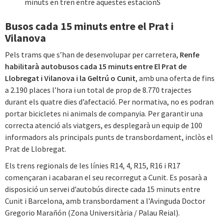
minuts en tren entre aquestes estacionS
Busos cada 15 minuts entre el Prat i
Vilanova
Pels trams que s’han de desenvolupar per carretera,
Renfe
habilitarà autobusos cada 15 minuts entre El Prat de
Llobregat i Vilanova i la Geltrú o Cunit
, amb una oferta de fins
a 2.190 places l’hora i un total de prop de 8.770 trajectes
durant els quatre dies d’afectació. Per normativa, no es podran
portar bicicletes ni animals de companyia. Per garantir una
correcta atenció als viatgers, es desplegarà un equip de 100
informadors als principals punts de transbordament, inclòs el
Prat de Llobregat.
Els trens regionals de les línies R14, 4, R15, R16 i R17
començaran i acabaran el seu recorregut a Cunit. Es posarà a
disposició un servei d’autobús directe cada 15 minuts entre
Cunit i Barcelona, amb transbordament a l’Avinguda Doctor
Gregorio Marañón (Zona Universitària / Palau Reial).