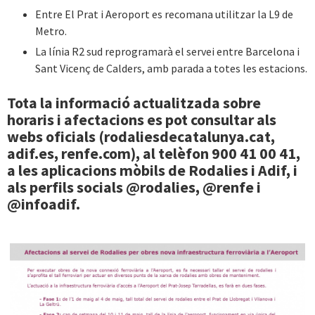
Entre El Prat i Aeroport es recomana utilitzar la L9 de
Metro.
La línia R2 sud reprogramarà el servei entre Barcelona i
Sant Vicenç de Calders, amb parada a totes les estacions.
Tota la informació actualitzada sobre
horaris i afectacions es pot consultar als
webs oficials (rodaliesdecatalunya.cat,
adif.es, renfe.com), al telèfon 900 41 00 41,
a les aplicacions mòbils de Rodalies i Adif, i
als perfils socials @rodalies, @renfe i
@infoadif.