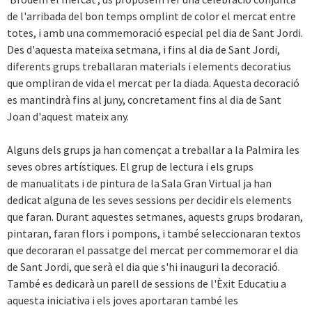
de l'arribada del bon temps omplint de color el mercat entre
totes, i amb una commemoració especial pel dia de Sant Jordi.
Des d'aquesta mateixa setmana, i fins al dia de Sant Jordi,
diferents grups treballaran materials i elements decoratius
que ompliran de vida el mercat per la diada. Aquesta decoració
es mantindrà fins al juny, concretament fins al dia de Sant
Joan d'aquest mateix any.
Alguns dels grups ja han començat a treballar a la Palmira les
seves obres artístiques. El grup de lectura i els grups
de manualitats i de pintura de la Sala Gran Virtual ja han
dedicat alguna de les seves sessions per decidir els elements
que faran. Durant aquestes setmanes, aquests grups brodaran,
pintaran, faran flors i pompons, i també seleccionaran textos
que decoraran el passatge del mercat per commemorar el dia
de Sant Jordi, que serà el dia que s'hi inauguri la decoració.
També es dedicarà un parell de sessions de l'Èxit Educatiu a
aquesta iniciativa i els joves aportaran també les