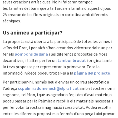
seves creacions artístiques. No hi faltaran tampoc
les famílies del barri que a la Tarda en família d'aquest dijous
25 crearan de les flors originals en cartolina amb diferents
tècniques.
Us animeu a participar?
La proposta està oberta a la participació de totes les veïnes i
veïns del Prat, i per això s'han creat dos videotutorials: un per
fer els
pompons de llana
i les diferents propostes de flors
decoratives, i l'altre per fer un
tambor brodat
i original amb
la teva proposta per representar la primavera. Tota la
informació i vídeos podeu trobar-la a la
pàgina del projecte
.
Per participar-hi, només heu d'enviar un correu electrònic a
l'adreça
ccpalmiradomenech@elprat.cat
amb el vostre nom i
cognoms, telèfon, i què us agradaria fer, i des d'avui mateix ja
podeu passar per la Palmira a recollir els materials necessaris
per fer volar la vostra imaginació i creativitat. Podeu escollir
entre les diferents propostes o fer més d'una peça i així provar