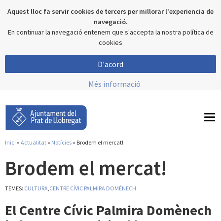
Aquest lloc fa servir cookies de tercers per millorar l'experiencia de
navegació.
En continuar la navegació entenem que s'accepta la nostra política de
cookies
D'acord
Més informació
To
nav
Inici
»
Actualitat
»
Notícies
» Brodem el mercat!
Esteu aquí
Brodem el mercat!
TEMES:
CULTURA
,
CENTRE CÍVIC PALMIRA DOMÈNECH
El Centre Cívic Palmira Domènech