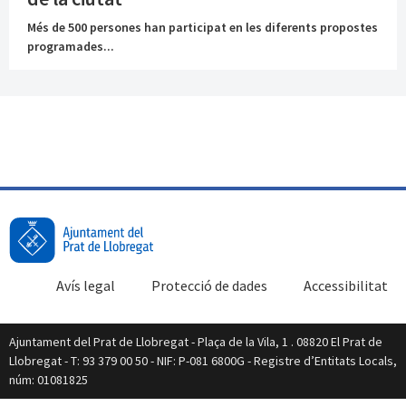
Més de 500 persones han participat en les diferents propostes
programades...
Avís legal
Protecció de dades
Accessibilitat
Ajuntament del Prat de Llobregat - Plaça de la Vila, 1 . 08820 El Prat de
Llobregat - T: 93 379 00 50 - NIF: P-081 6800G - Registre d’Entitats Locals,
núm: 01081825