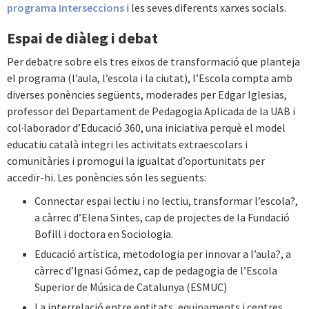
programa Interseccions
i les seves diferents xarxes socials.
Espai de diàleg i debat
Per debatre sobre els tres eixos de transformació que planteja
el programa (l’aula, l’escola i la ciutat), l’Escola compta amb
diverses ponències següents, moderades per Edgar Iglesias,
professor del Departament de Pedagogia Aplicada de la UAB i
col·laborador d’Educació 360, una iniciativa perquè el model
educatiu català integri les activitats extraescolars i
comunitàries i promogui la igualtat d’oportunitats per
accedir-hi. Les ponències són les següents:
Connectar espai lectiu i no lectiu, transformar l’escola?,
a càrrec d’Elena Sintes, cap de projectes de la Fundació
Bofill i doctora en Sociologia.
Educació artística, metodologia per innovar a l’aula?, a
càrrec d’Ignasi Gómez, cap de pedagogia de l’Escola
Superior de Música de Catalunya (ESMUC)
La interrelació entre entitats, equipaments i centres