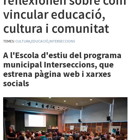
reflexionen sobre com
vincular educació,
cultura i comunitat
TEMES:
CULTURA
,
EDUCACIÓ
,
INTERSECCIONS
A l'Escola d'estiu del programa
municipal Interseccions, que
estrena pàgina web i xarxes
socials