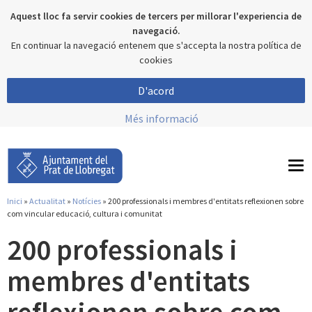
Aquest lloc fa servir cookies de tercers per millorar l'experiencia de
navegació.
En continuar la navegació entenem que s'accepta la nostra política de
cookies
D'acord
Més informació
To
nav
Inici
»
Actualitat
»
Notícies
» 200 professionals i membres d'entitats reflexionen sobre
Esteu aquí
com vincular educació, cultura i comunitat
200 professionals i
membres d'entitats