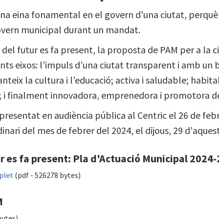
una eina fonamental en el govern d'una ciutat, perquè 
vern municipal durant un mandat.
 del futur es fa present, la proposta de PAM per a la c
ents eixos: l’impuls d’una ciutat transparent i amb un
nteix la cultura i l’educació; activa i saludable; habit
a; i finalment innovadora, emprenedora i promotora de
esentat en audiència pública al Centric el 26 de febre
inari del mes de febrer del 2024, el dijous, 29 d'aques
ur es fa present: Pla d'Actuació Municipal 2024
plet
(pdf - 526278 bytes)
M
bytes)