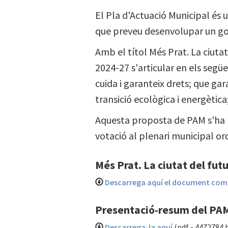
El Pla d'Actuació Municipal és 
que preveu desenvolupar un go
Amb el títol Més Prat. La ciutat
2024-27 s'articular en els segü
cuida i garanteix drets; que gara
transició ecològica i energètic
Aquesta proposta de PAM s'ha pr
votació al plenari municipal ord
Més Prat. La ciutat del fut
Descarrega aquí el document com
Presentació-resum del PA
Descarrega-la aquí
(pdf - 4472784 