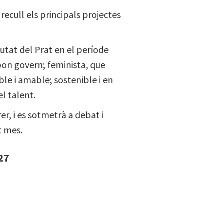
recull els principals projectes
iutat del Prat en el període
 bon govern; feminista, que
able i amable; sostenible i en
l talent.
r, i es sotmetrà a debat i
t mes.
-27