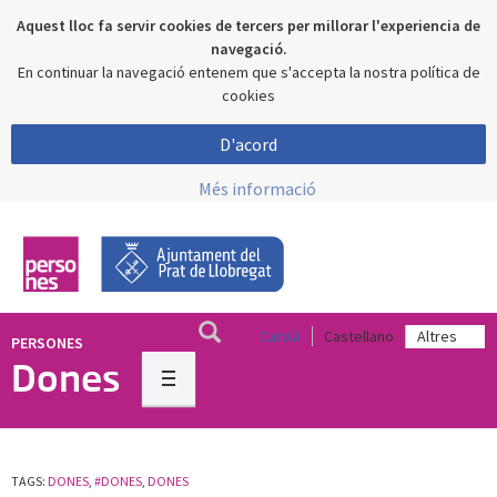
Aquest lloc fa servir cookies de tercers per millorar l'experiencia de
navegació.
En continuar la navegació entenem que s'accepta la nostra política de
cookies
D'acord
Més informació
Català
Castellano
PERSONES
Dones
TAGS:
DONES
,
#DONES
,
DONES