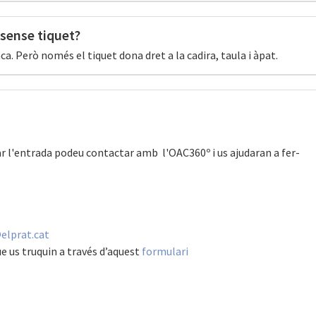
 sense tiquet?
nca. Però només el tiquet dona dret a la cadira, taula i àpat.
 l'entrada podeu contactar amb l'OAC360º i us ajudaran a fer-
elprat.cat
 us truquin a través d’aquest
formulari