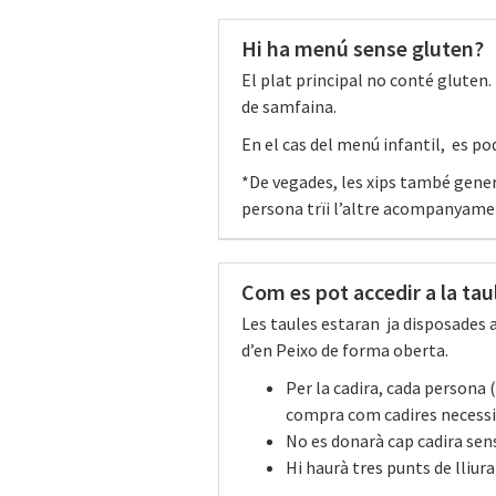
Hi ha menú sense gluten?
El plat principal no conté gluten. 
de samfaina.
En el cas del menú infantil, es po
*De vegades, les xips també gener
persona trïi l’altre acompanyame
Com es pot accedir a la taul
Les taules estaran ja disposades a 
d’en Peixo de forma oberta.
Per la cadira, cada persona 
compra com cadires necessit
No es donarà cap cadira sen
Hi haurà tres punts de lliur