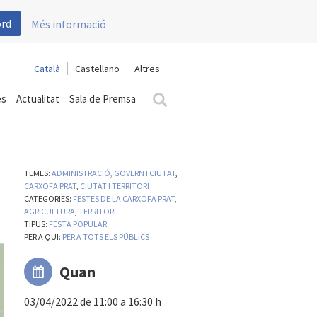
ord
Més informació
Català
Castellano
es
Actualitat
Sala de Premsa
TEMES:
ADMINISTRACIÓ, GOVERN I CIUTAT
,
CARXOFA PRAT
,
CIUTAT I TERRITORI
CATEGORIES:
FESTES DE LA CARXOFA PRAT
,
AGRICULTURA
,
TERRITORI
TIPUS:
FESTA POPULAR
PER A QUI:
PER A TOTS ELS PÚBLICS
Quan
03/04/2022 de 11:00 a 16:30 h