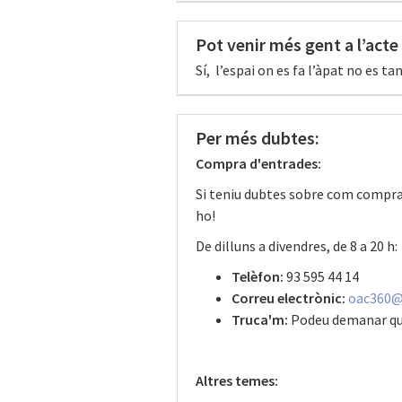
Pot venir més gent a l’acte
Sí, l’espai on es fa l’àpat no es ta
Per més dubtes:
Compra d'entrades:
Si teniu dubtes sobre com comprar
ho!
De dilluns a divendres, de 8 a 20 h:
Telèfon:
93 595 44 14
Correu electrònic:
oac360@
Truca'm:
Podeu demanar que
Altres temes: