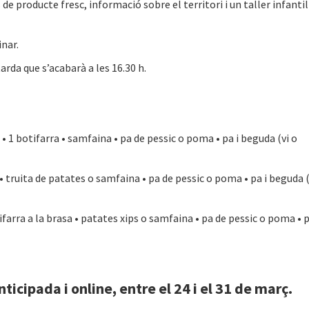
e producte fresc, informació sobre el territori i un taller infantil
inar.
tarda que s’acabarà a les 16.30 h.
 • 1 botifarra • samfaina • pa de pessic o poma • pa i beguda (vi o
 • truita de patates o samfaina • pa de pessic o poma • pa i beguda (
tifarra a la brasa • patates xips o samfaina • pa de pessic o poma • 
icipada i online, entre el 24 i el 31 de març.