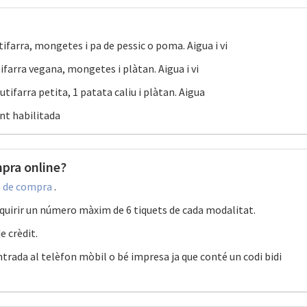
tifarra, mongetes i pa de pessic o poma. Aigua i vi
ifarra vegana, mongetes i plàtan. Aigua i vi
butifarra petita, 1 patata caliu i plàtan. Aigua
ont habilitada
pra online?
 de compra
.
dquirir un número màxim de 6 tiquets de cada modalitat.
e crèdit.
'entrada al telèfon mòbil o bé impresa ja que conté un codi bidi