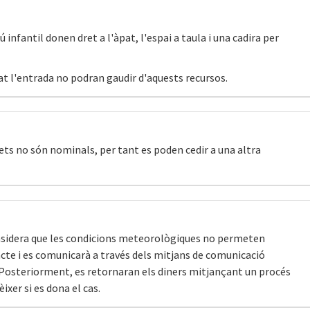
infantil donen dret a l'àpat, l'espai a taula i una cadira per
t l'entrada no podran gaudir d'aquests recursos.
uets no són nominals, per tant es poden cedir a una altra
considera que les condicions meteorològiques no permeten
l'acte i es comunicarà a través dels mitjans de comunicació
. Posteriorment, es retornaran els diners mitjançant un procés
ixer si es dona el cas.