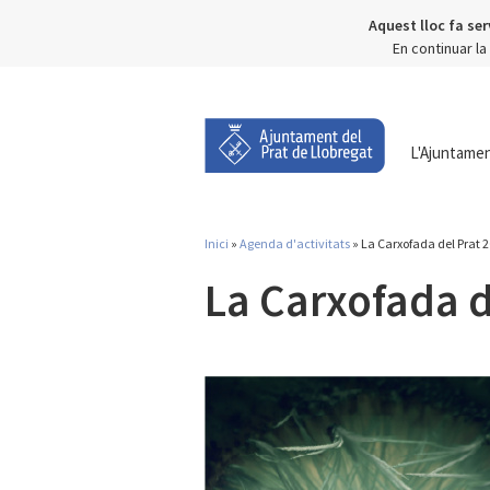
Aquest lloc fa ser
En continuar l
L'Ajuntame
Inici
»
Agenda d'activitats
» La Carxofada del Prat 
Esteu aquí
La Carxofada d