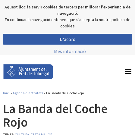
Aquest lloc fa servir cookies de tercers per millorar l'experiencia de
navegació.
En continuar la navegació entenem que s'accepta la nostra política de
cookies
D'acord
Més informació
To
nav
Inici
»
Agenda d'activitats
» La Banda del Coche Rojo
Esteu aquí
La Banda del Coche
Rojo
TEMES:
CULTURA
,
FESTA MAJOR