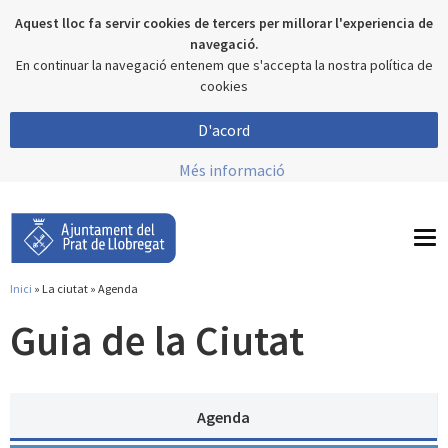
Aquest lloc fa servir cookies de tercers per millorar l'experiencia de
navegació.
En continuar la navegació entenem que s'accepta la nostra política de
cookies
D'acord
Més informació
To
nav
Inici
»
La ciutat
» Agenda
Esteu aquí
Guia de la Ciutat
Agenda