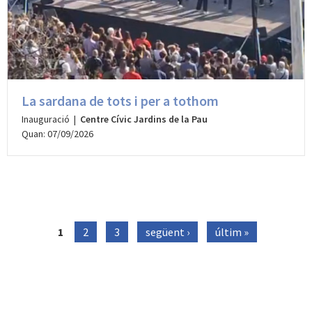
La sardana de tots i per a tothom
Inauguració |
Centre Cívic Jardins de la Pau
Quan: 07/09/2026
Pàgines
1
2
3
següent ›
últim »