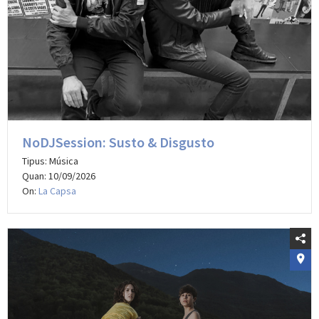
NoDJSession: Susto & Disgusto
Tipus: Música
Quan: 10/09/2026
On:
La Capsa