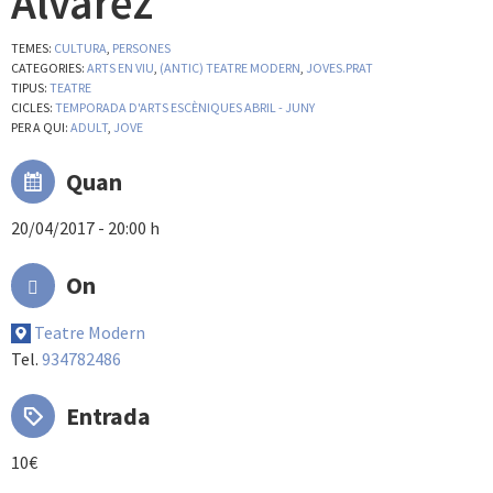
Álvarez
TEMES:
CULTURA
,
PERSONES
CATEGORIES:
ARTS EN VIU
,
(ANTIC) TEATRE MODERN
,
JOVES.PRAT
TIPUS:
TEATRE
CICLES:
TEMPORADA D'ARTS ESCÈNIQUES ABRIL - JUNY
PER A QUI:
ADULT
,
JOVE
Quan
20/04/2017 - 20:00 h
On
Teatre Modern
Tel.
934782486
Entrada
10€