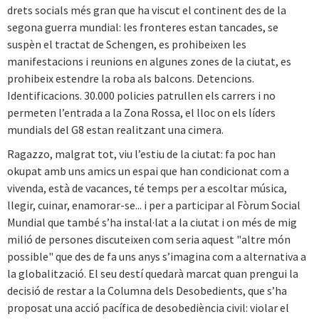
drets socials més gran que ha viscut el continent des de la
segona guerra mundial: les fronteres estan tancades, se
suspèn el tractat de Schengen, es prohibeixen les
manifestacions i reunions en algunes zones de la ciutat, es
prohibeix estendre la roba als balcons. Detencions.
Identificacions. 30.000 policies patrullen els carrers i no
permeten l’entrada a la Zona Rossa, el lloc on els líders
mundials del G8 estan realitzant una cimera.
Ragazzo, malgrat tot, viu l’estiu de la ciutat: fa poc han
okupat amb uns amics un espai que han condicionat com a
vivenda, està de vacances, té temps per a escoltar música,
llegir, cuinar, enamorar-se... i per a participar al Fòrum Social
Mundial que també s’ha instal·lat a la ciutat i on més de mig
milió de persones discuteixen com seria aquest "altre món
possible" que des de fa uns anys s’imagina com a alternativa a
la globalització. El seu destí quedarà marcat quan prengui la
decisió de restar a la Columna dels Desobedients, que s’ha
proposat una acció pacífica de desobediència civil: violar el