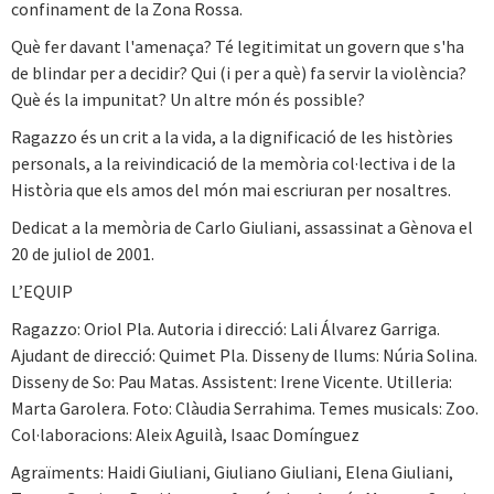
confinament de la Zona Rossa.
Què fer davant l'amenaça? Té legitimitat un govern que s'ha
de blindar per a decidir? Qui (i per a què) fa servir la violència?
Què és la impunitat? Un altre món és possible?
Ragazzo és un crit a la vida, a la dignificació de les històries
personals, a la reivindicació de la memòria col·lectiva i de la
Història que els amos del món mai escriuran per nosaltres.
Dedicat a la memòria de Carlo Giuliani, assassinat a Gènova el
20 de juliol de 2001.
L’EQUIP
Ragazzo: Oriol Pla. Autoria i direcció: Lali Álvarez Garriga.
Ajudant de direcció: Quimet Pla. Disseny de llums: Núria Solina.
Disseny de So: Pau Matas. Assistent: Irene Vicente. Utilleria:
Marta Garolera. Foto: Clàudia Serrahima. Temes musicals: Zoo.
Col·laboracions: Aleix Aguilà, Isaac Domínguez
Agraïments: Haidi Giuliani, Giuliano Giuliani, Elena Giuliani,