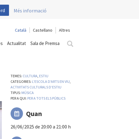
ord
Més informació
Català
Castellano
es
Actualitat
Sala de Premsa
TEMES:
CULTURA
,
ESTIU
CATEGORIES:
L'ESCOLA D'ARTS EN VIU
,
ACTIVITATS CULTURALS D’ESTIU
TIPUS:
MÚSICA
PER A QUI:
PER A TOTS ELS PÚBLICS
Quan
26/06/2025 de 20:00 a 21:00 h