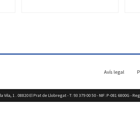
Avís legal
P
a Vila, 1 . 08820 El Prat de Llobregat - T: 93 379 00 50 - NIF: P-081 6800G - R