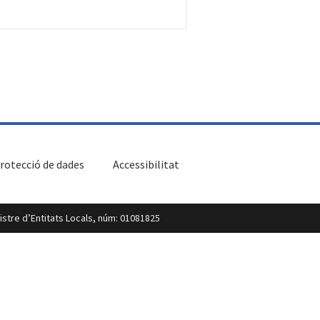
rotecció de dades
Accessibilitat
egistre d’Entitats Locals, núm: 01081825