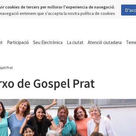
vir cookies de tercers per millorar l'experiencia de navegació.
D'ac
a navegació entenem que s'accepta la nostra política de cookies
nt
Participació
Seu Electrònica
La ciutat
Atenció ciutadana
Tem
spel Prat
rxo de Gospel Prat