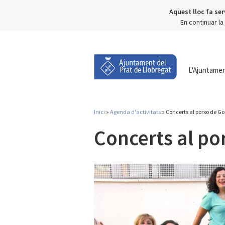
Aquest lloc fa ser
En continuar l
L'Ajuntame
Inici
»
Agenda d'activitats
» Concerts al porxo de Go
Esteu aquí
Concerts al po