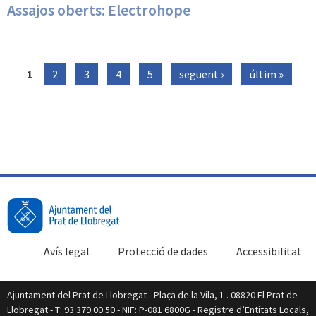
Assajos oberts: Electrohope
1
2
3
4
5
següent ›
últim »
PÀGINES
Avís legal
Protecció de dades
Accessibilitat
Ajuntament del Prat de Llobregat - Plaça de la Vila, 1 . 08820 El Prat de
Llobregat - T: 93 379 00 50 - NIF: P-081 6800G - Registre d’Entitats Locals,