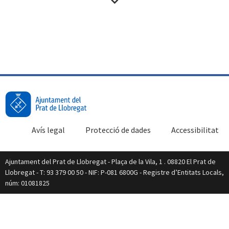
Avís legal
Protecció de dades
Accessibilitat
Ajuntament del Prat de Llobregat - Plaça de la Vila, 1 . 08820 El Prat de
Llobregat - T: 93 379 00 50 - NIF: P-081 6800G - Registre d’Entitats Locals,
núm: 01081825