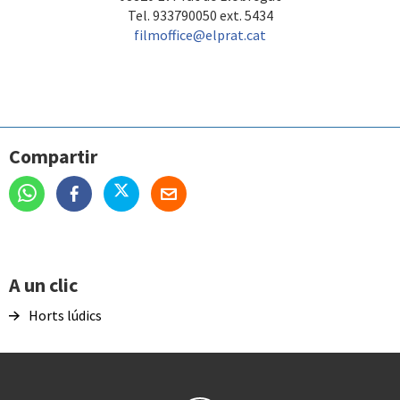
Tel. 933790050 ext. 5434
filmoffice@elprat.cat
Compartir
A un clic
Horts lúdics