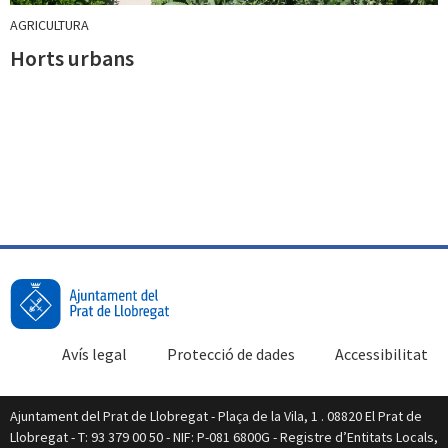
AGRICULTURA
Horts urbans
Avís legal
Protecció de dades
Accessibilitat
Ajuntament del Prat de Llobregat - Plaça de la Vila, 1 . 08820 El Prat de
Llobregat - T: 93 379 00 50 - NIF: P-081 6800G - Registre d’Entitats Locals,