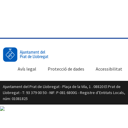
Avís legal
Protecció de dades
Accessibilitat
Ajuntament del Prat de Llobregat - Plaça de la Vila, 1 . 08820 El Prat de
Llobregat - T: 93 379 00 50 - NIF: P-081 6800G - Registre d’Entitats Locals,
núm: 01081825