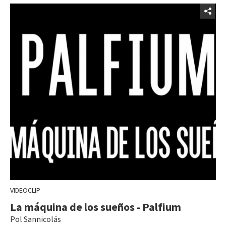
VIDEOCLIP
La máquina de los sueños - Palfium
Pol Sannicolás