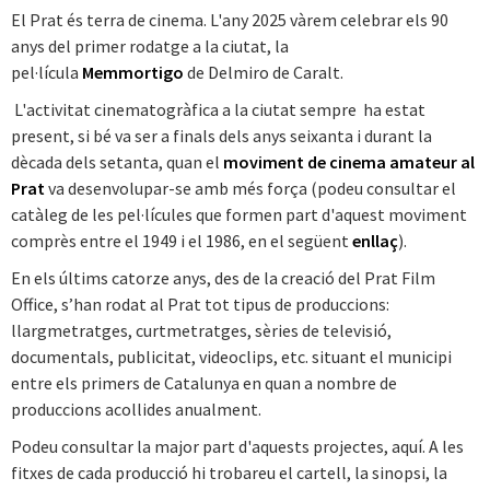
El Prat és terra de cinema. L'any 2025 vàrem celebrar els 90
anys del primer rodatge a la ciutat, la
pel·lícula
Memmortigo
de Delmiro de Caralt.
L'activitat cinematogràfica a la ciutat sempre ha estat
present, si bé va ser a finals dels anys seixanta i durant la
dècada dels setanta, quan el
moviment de cinema amateur al
Prat
va desenvolupar-se amb més força (podeu consultar el
catàleg de les pel·lícules que formen part d'aquest moviment
comprès entre el 1949 i el 1986, en el següent
enllaç
).
En els últims catorze anys, des de la creació del Prat Film
Office, s’han rodat al Prat tot tipus de produccions:
llargmetratges, curtmetratges, sèries de televisió,
documentals, publicitat, videoclips, etc. situant el municipi
entre els primers de Catalunya en quan a nombre de
produccions acollides anualment.
Podeu consultar la major part d'aquests projectes, aquí. A les
fitxes de cada producció hi trobareu el cartell, la sinopsi, la