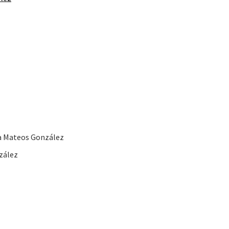
a Mateos González
zález