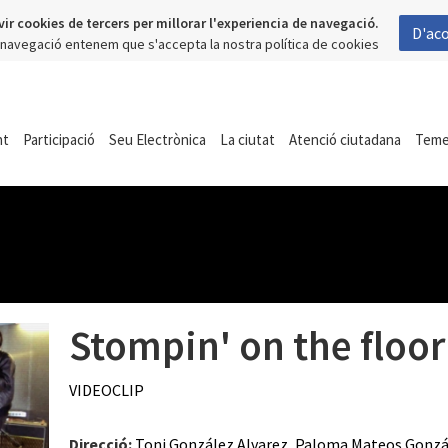
vir cookies de tercers per millorar l'experiencia de navegació.
D'ac
a navegació entenem que s'accepta la nostra política de cookies
nt
Participació
Seu Electrònica
La ciutat
Atenció ciutadana
Tem
Stompin' on the floor
VIDEOCLIP
Direcció:
Toni González Alvarez
,
Paloma Mateos Gonzá