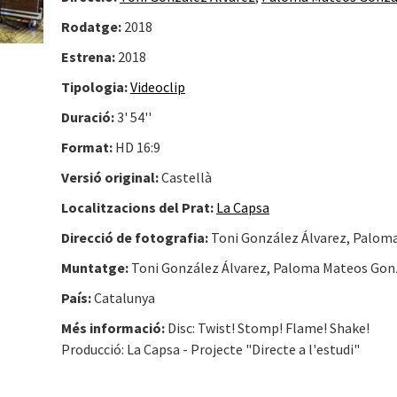
Rodatge:
2018
Estrena:
2018
Tipologia:
Videoclip
Duració:
3' 54''
Format:
HD 16:9
Versió original:
Castellà
Localitzacions del Prat:
La Capsa
Direcció de fotografia:
Toni González Álvarez, Palom
Muntatge:
Toni González Álvarez, Paloma Mateos Gon
País:
Catalunya
Més informació:
Disc: Twist! Stomp! Flame! Shake!
Producció: La Capsa - Projecte "Directe a l'estudi"