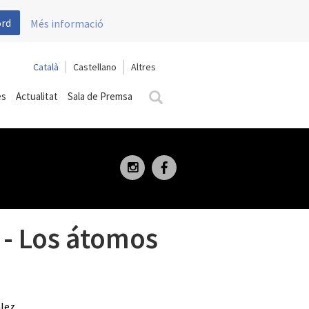
ord
Més informació
Català
Castellano
es
Actualitat
Sala de Premsa
 - Los átomos
lez