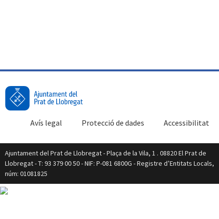
Avís legal
Protecció de dades
Accessibilitat
Ajuntament del Prat de Llobregat - Plaça de la Vila, 1 . 08820 El Prat de
Llobregat - T: 93 379 00 50 - NIF: P-081 6800G - Registre d’Entitats Locals,
núm: 01081825