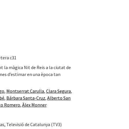
etera c31
 la màgica Nit de Reis a la ciutat de
nes d’estimar en una època tan
ngo
,
Montserrat Carulla
,
Clara Segura
,
rbé
,
Bárbara Santa-Cruz
,
Alberto San
to Romero
,
Àlex Monner
as, Televisió de Catalunya (TV3)