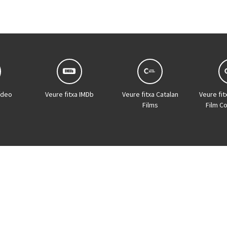
ídeo
Veure fitxa IMDb
Veure fitxa Catalan
Veure fit
Films
Film C