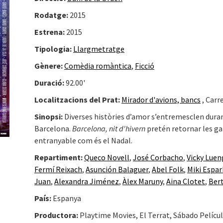
Rodatge:
2015
Estrena:
2015
Tipologia:
Llargmetratge
Gènere:
Comèdia romàntica
,
Ficció
Duració:
92.00'
Localitzacions del Prat:
Mirador d'avions, bancs
, Carr
Sinopsi:
Diverses històries d’amor s’entremesclen durant
Barcelona.
Barcelona, nit d'hivern
pretén retornar les ga
entranyable com és el Nadal.
Repartiment:
Queco Novell
,
José Corbacho
,
Vicky Lue
Fermí Reixach
,
Asunción Balaguer
,
Abel Folk
,
Miki Espa
Juan
,
Alexandra Jiménez
,
Àlex Maruny
,
Aina Clotet
,
Ber
País:
Espanya
Productora:
Playtime Movies, El Terrat, Sábado Películ