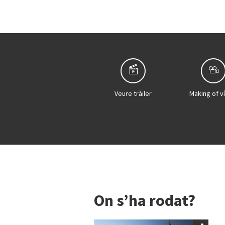
Veure tràiler
Making of v
On s’ha rodat?