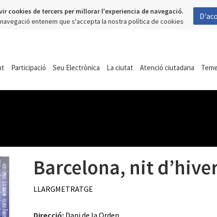
vir cookies de tercers per millorar l'experiencia de navegació.
D'ac
a navegació entenem que s'accepta la nostra política de cookies
nt
Participació
Seu Electrònica
La ciutat
Atenció ciutadana
Tem
Barcelona, nit d’hive
LLARGMETRATGE
Direcció:
Dani de la Orden