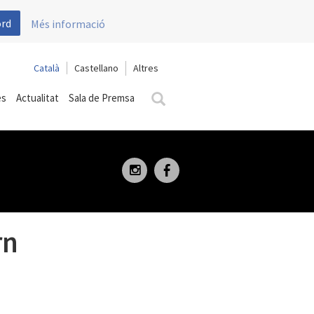
ord
Més informació
Català
Castellano
es
Actualitat
Sala de Premsa
rn